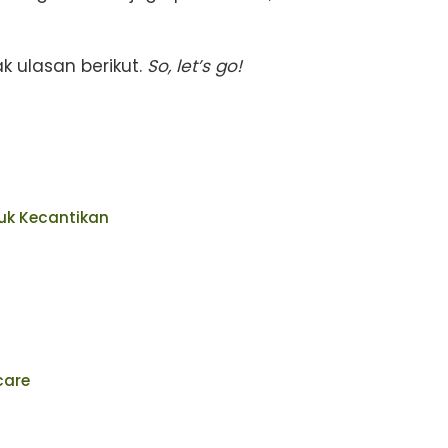
 ulasan berikut.
So, let’s go!
uk Kecantikan
care