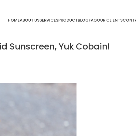
HOME
ABOUT US
SERVICES
PRODUCT
BLOG
FAQ
OUR CLIENTS
CONTA
d Sunscreen, Yuk Cobain!