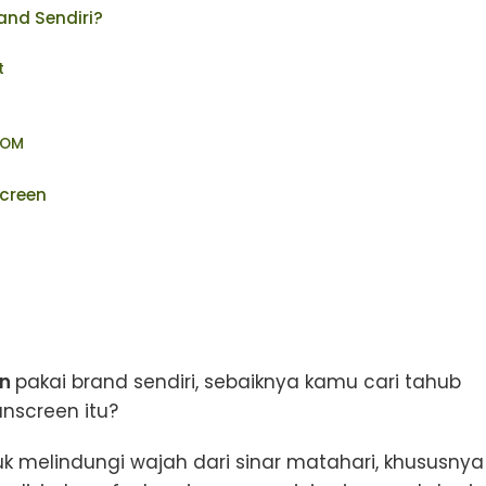
nd Sendiri?
t
POM
screen
i
en
pakai brand sendiri, sebaiknya kamu cari tahub
unscreen itu?
k melindungi wajah dari sinar matahari, khususnya