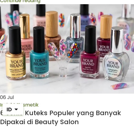
Continue reading
06
Jul
Insight Kosmetik
ID
6 Jenis Kuteks Populer yang Banyak
Dipakai di Beauty Salon