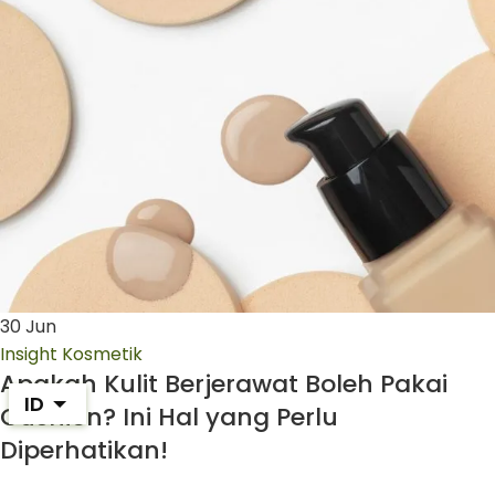
30
Jun
Insight Kosmetik
Apakah Kulit Berjerawat Boleh Pakai
ID
Cushion? Ini Hal yang Perlu
Diperhatikan!