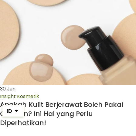
30
Jun
Insight Kosmetik
Apakah Kulit Berjerawat Boleh Pakai
ID
Cushion? Ini Hal yang Perlu
Diperhatikan!