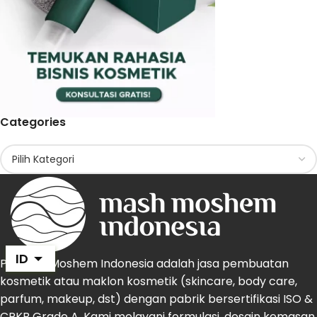
Categories
ID
PT Mash Moshem Indonesia adalah jasa pembuatan
kosmetik atau maklon kosmetik (skincare, body care,
parfum, makeup, dst) dengan pabrik bersertifikasi ISO &
CPKB Grade A. Kami melayani formulasi, desain kemasan,