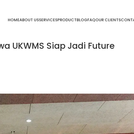
HOME
ABOUT US
SERVICES
PRODUCT
BLOG
FAQ
OUR CLIENTS
CONTA
a UKWMS Siap Jadi Future