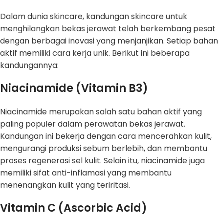
Dalam dunia skincare, kandungan skincare untuk
menghilangkan bekas jerawat telah berkembang pesat
dengan berbagai inovasi yang menjanjikan. Setiap bahan
aktif memiliki cara kerja unik. Berikut ini beberapa
kandungannya:
Niacinamide (Vitamin B3)
Niacinamide merupakan salah satu bahan aktif yang
paling populer dalam perawatan bekas jerawat.
Kandungan ini bekerja dengan cara mencerahkan kulit,
mengurangi produksi sebum berlebih, dan membantu
proses regenerasi sel kulit. Selain itu, niacinamide juga
memiliki sifat anti-inflamasi yang membantu
menenangkan kulit yang teriritasi.
Vitamin C (Ascorbic Acid)