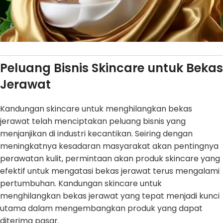
Peluang Bisnis Skincare untuk Bekas
Jerawat
Kandungan skincare untuk menghilangkan bekas
jerawat telah menciptakan peluang bisnis yang
menjanjikan di industri kecantikan. Seiring dengan
meningkatnya kesadaran masyarakat akan pentingnya
perawatan kulit, permintaan akan produk skincare yang
efektif untuk mengatasi bekas jerawat terus mengalami
pertumbuhan. Kandungan skincare untuk
menghilangkan bekas jerawat yang tepat menjadi kunci
utama dalam mengembangkan produk yang dapat
diterima pasar.