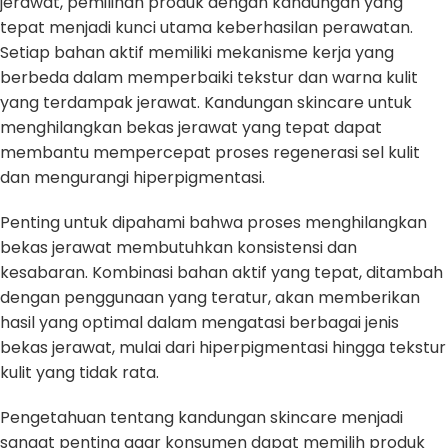
jerawat, pemilihan produk dengan kandungan yang
tepat menjadi kunci utama keberhasilan perawatan.
Setiap bahan aktif memiliki mekanisme kerja yang
berbeda dalam memperbaiki tekstur dan warna kulit
yang terdampak jerawat. Kandungan skincare untuk
menghilangkan bekas jerawat yang tepat dapat
membantu mempercepat proses regenerasi sel kulit
dan mengurangi hiperpigmentasi.
Penting untuk dipahami bahwa proses menghilangkan
bekas jerawat membutuhkan konsistensi dan
kesabaran. Kombinasi bahan aktif yang tepat, ditambah
dengan penggunaan yang teratur, akan memberikan
hasil yang optimal dalam mengatasi berbagai jenis
bekas jerawat, mulai dari hiperpigmentasi hingga tekstur
kulit yang tidak rata.
Pengetahuan tentang kandungan skincare menjadi
sangat penting agar konsumen dapat memilih produk