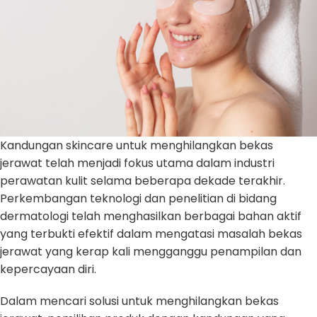
Kandungan skincare untuk menghilangkan bekas
jerawat telah menjadi fokus utama dalam industri
perawatan kulit selama beberapa dekade terakhir.
Perkembangan teknologi dan penelitian di bidang
dermatologi telah menghasilkan berbagai bahan aktif
yang terbukti efektif dalam mengatasi masalah bekas
jerawat yang kerap kali mengganggu penampilan dan
kepercayaan diri.
Dalam mencari solusi untuk menghilangkan bekas