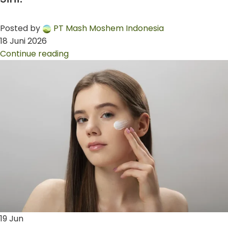
Posted by
PT Mash Moshem Indonesia
18 Juni 2026
Continue reading
19
Jun