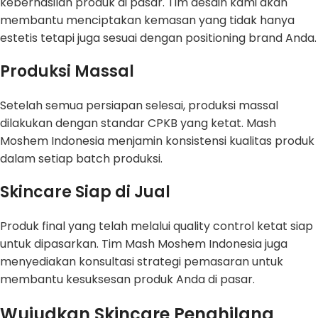
keberhasilan produk di pasar. Tim desain kami akan
membantu menciptakan kemasan yang tidak hanya
estetis tetapi juga sesuai dengan positioning brand Anda.
Produksi Massal
Setelah semua persiapan selesai, produksi massal
dilakukan dengan standar CPKB yang ketat. Mash
Moshem Indonesia menjamin konsistensi kualitas produk
dalam setiap batch produksi.
Skincare Siap di Jual
Produk final yang telah melalui quality control ketat siap
untuk dipasarkan. Tim Mash Moshem Indonesia juga
menyediakan konsultasi strategi pemasaran untuk
membantu kesuksesan produk Anda di pasar.
Wujudkan Skincare Penghilang