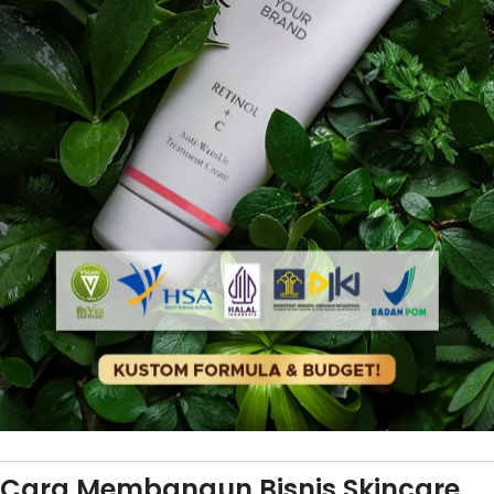
Cara Membangun Bisnis Skincare