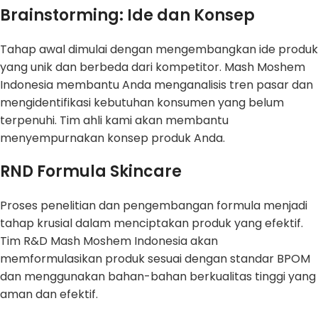
Brainstorming: Ide dan Konsep
Tahap awal dimulai dengan mengembangkan ide produk
yang unik dan berbeda dari kompetitor. Mash Moshem
Indonesia membantu Anda menganalisis tren pasar dan
mengidentifikasi kebutuhan konsumen yang belum
terpenuhi. Tim ahli kami akan membantu
menyempurnakan konsep produk Anda.
RND Formula Skincare
Proses penelitian dan pengembangan formula menjadi
tahap krusial dalam menciptakan produk yang efektif.
Tim R&D Mash Moshem Indonesia akan
memformulasikan produk sesuai dengan standar BPOM
dan menggunakan bahan-bahan berkualitas tinggi yang
aman dan efektif.