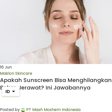
16
Jun
Maklon Skincare
Apakah Sunscreen Bisa Menghilangkan
Bekas Jerawat? Ini Jawabannya
ID
Posted by
PT Mash Moshem Indonesia