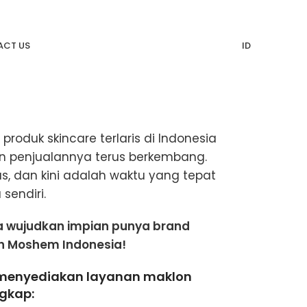
CT US
ID
produk skincare terlaris di Indonesia
en penjualannya terus berkembang.
s, dan kini adalah waktu yang tepat
sendiri.
 wujudkan impian punya brand
sh Moshem Indonesia!
menyediakan layanan maklon
ngkap: