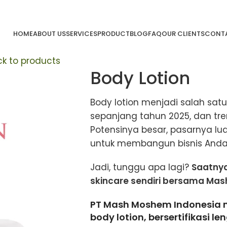
HOME
ABOUT US
SERVICES
PRODUCT
BLOG
FAQ
OUR CLIENTS
CONTA
k to products
Body Lotion
Body lotion menjadi salah satu 
sepanjang tahun 2025, dan tr
Potensinya besar, pasarnya lua
untuk membangun bisnis Anda 
Jadi, tunggu apa lagi?
Saatnya
skincare sendiri bersama Ma
PT Mash Moshem Indonesia 
body lotion, bersertifikasi le