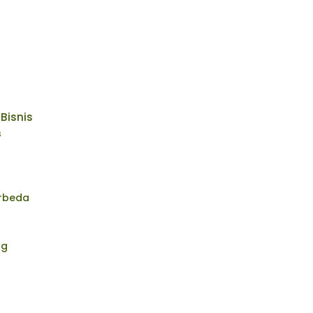
Bisnis
s
erbeda
ng