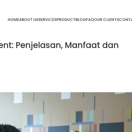
HOME
ABOUT US
SERVICES
PRODUCT
BLOG
FAQ
OUR CLIENTS
CONTA
t: Penjelasan, Manfaat dan