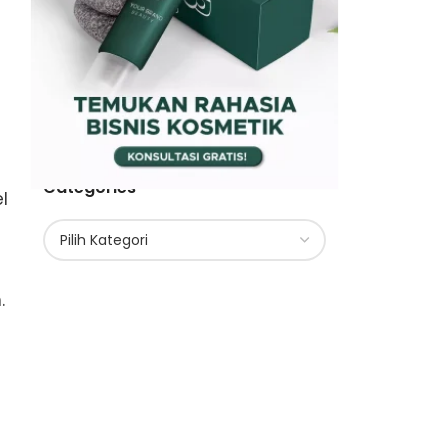
Categories
l
h.