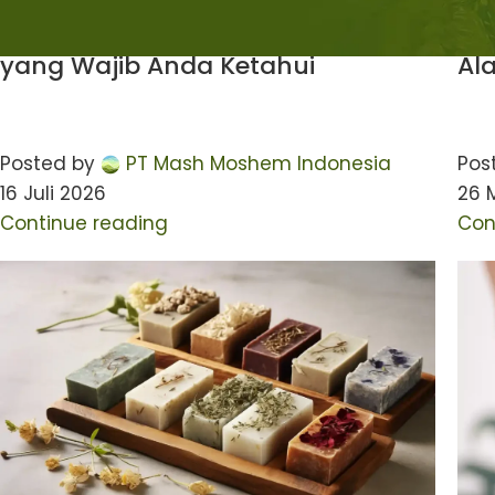
Maklon Body Care
Mak
5 Perbedaan Lulur dan Body Scrub,
6 
yang Wajib Anda Ketahui
Al
Posted by
PT Mash Moshem Indonesia
Pos
16 Juli 2026
26 
Continue reading
Con