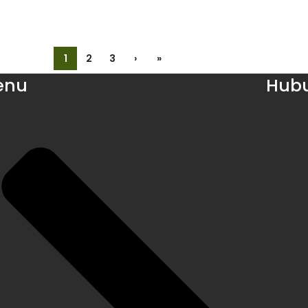
1
2
3
›
»
enu
Hubu