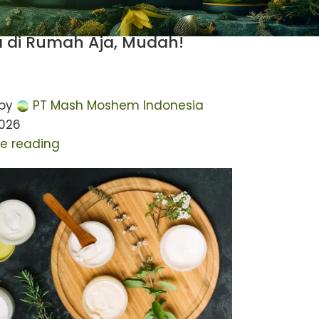
Body Care
a Membuat Lulur dari Lidah
 di Rumah Aja, Mudah!
by
PT Mash Moshem Indonesia
2026
e reading