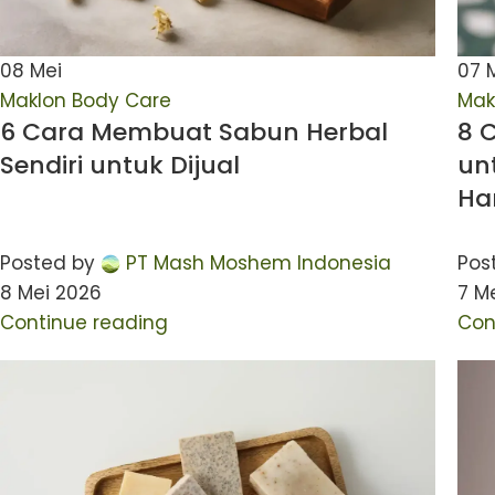
08
Mei
07
Maklon Body Care
Mak
6 Cara Membuat Sabun Herbal
8 
Sendiri untuk Dijual
un
Ha
Posted by
PT Mash Moshem Indonesia
Pos
8 Mei 2026
7 M
Continue reading
Con