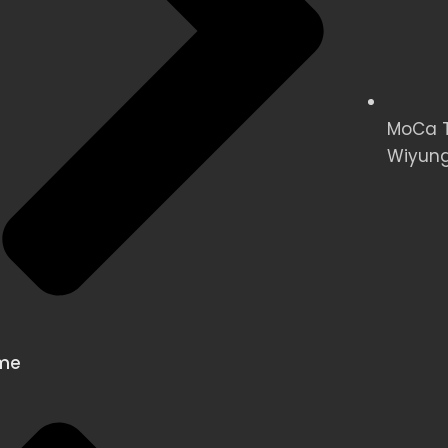
MoCa Te
Wiyung
me