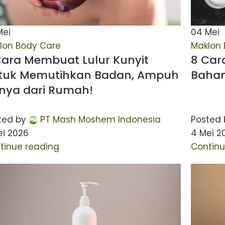
Mei
04
Mei
lon Body Care
Maklon 
Cara Membuat Lulur Kunyit
8 Car
tuk Memutihkan Badan, Ampuh
Bahan
nya dari Rumah!
ted by
PT Mash Moshem Indonesia
Posted 
ei 2026
4 Mei 2
tinue reading
Continu