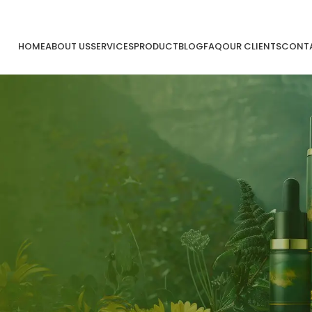
HOME
ABOUT US
SERVICES
PRODUCT
BLOG
FAQ
OUR CLIENTS
CONTA
Mei
17
Mei