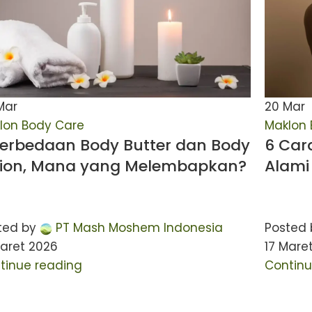
Mar
20
Mar
lon Body Care
Maklon 
Perbedaan Body Butter dan Body
6 Car
tion, Mana yang Melembapkan?
Alami
ted by
PT Mash Moshem Indonesia
Posted 
Maret 2026
17 Mare
tinue reading
Continu