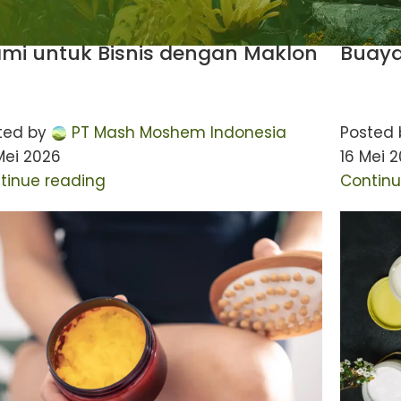
lon Body Care
Maklon 
Cara Membuat Deodoran Balm
6 Car
ami untuk Bisnis dengan Maklon
Buaya
ted by
PT Mash Moshem Indonesia
Posted 
Mei 2026
16 Mei 
tinue reading
Continu