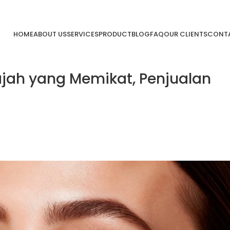
HOME
ABOUT US
SERVICES
PRODUCT
BLOG
FAQ
OUR CLIENTS
CONTA
jah yang Memikat, Penjualan