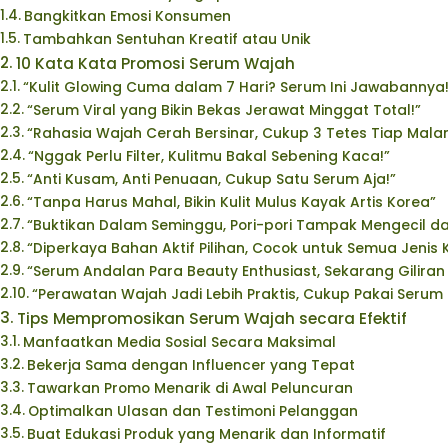
Bangkitkan Emosi Konsumen
Tambahkan Sentuhan Kreatif atau Unik
10 Kata Kata Promosi Serum Wajah
“Kulit Glowing Cuma dalam 7 Hari? Serum Ini Jawabannya!
“Serum Viral yang Bikin Bekas Jerawat Minggat Total!”
“Rahasia Wajah Cerah Bersinar, Cukup 3 Tetes Tiap Mala
“Nggak Perlu Filter, Kulitmu Bakal Sebening Kaca!”
“Anti Kusam, Anti Penuaan, Cukup Satu Serum Aja!”
“Tanpa Harus Mahal, Bikin Kulit Mulus Kayak Artis Korea”
“Buktikan Dalam Seminggu, Pori-pori Tampak Mengecil dan
“Diperkaya Bahan Aktif Pilihan, Cocok untuk Semua Jenis Ku
“Serum Andalan Para Beauty Enthusiast, Sekarang Gilira
“Perawatan Wajah Jadi Lebih Praktis, Cukup Pakai Serum In
Tips Mempromosikan Serum Wajah secara Efektif
Manfaatkan Media Sosial Secara Maksimal
Bekerja Sama dengan Influencer yang Tepat
Tawarkan Promo Menarik di Awal Peluncuran
Optimalkan Ulasan dan Testimoni Pelanggan
Buat Edukasi Produk yang Menarik dan Informatif