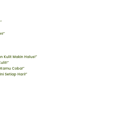
”
m!”
 Kulit Makin Halus!”
lit!”
n Kamu Coba!”
i Setiap Hari!”