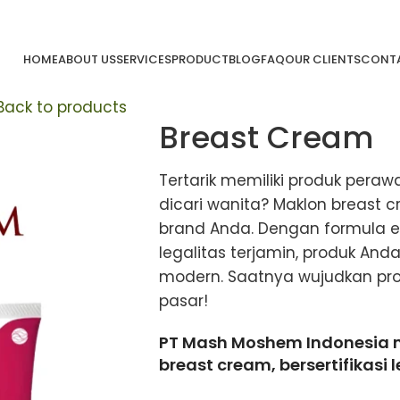
HOME
ABOUT US
SERVICES
PRODUCT
BLOG
FAQ
OUR CLIENTS
CONTA
Back to products
Breast Cream
Tertarik memiliki produk per
dicari wanita? Maklon breast c
brand Anda. Dengan formula ek
legalitas terjamin, produk Anda
modern. Saatnya wujudkan pr
pasar!
PT Mash Moshem Indonesia 
breast cream, bersertifikasi 