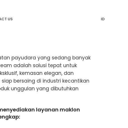
CT US
ID
awatan payudara yang sedang banyak
ream adalah solusi tepat untuk
sklusif, kemasan elegan, dan
 siap bersaing di industri kecantikan
oduk unggulan yang dibutuhkan
menyediakan layanan maklon
lengkap: