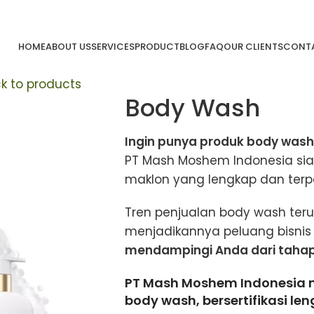
HOME
ABOUT US
SERVICES
PRODUCT
BLOG
FAQ
OUR CLIENTS
CONTA
k to products
Body Wash
Ingin punya produk body wash
PT Mash Moshem Indonesia si
maklon yang lengkap dan terp
Tren penjualan body wash teru
menjadikannya peluang bisnis
mendampingi Anda dari tahap 
PT Mash Moshem Indonesia 
body wash, bersertifikasi len