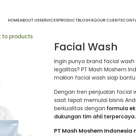
HOME
ABOUT US
SERVICES
PRODUCT
BLOG
FAQ
OUR CLIENTS
CONTA
 to products
Facial Wash
Ingin punya brand facial wash 
legalitas? PT Mash Moshem In
maklon facial wash
siap bantu
Dengan tren penjualan facial w
saat tepat memulai bisnis And
berkualitas dengan
formula ek
dukungan tim ahli terpercaya.
PT Mash Moshem Indonesia 