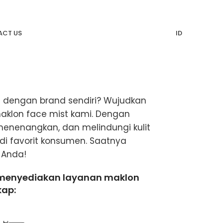
CT US
ID
st dengan brand sendiri? Wujudkan
aklon face mist kami. Dengan
enenangkan, dan melindungi kulit
jadi favorit konsumen. Saatnya
 Anda!
menyediakan layanan maklon
kap: