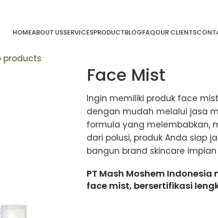
HOME
ABOUT US
SERVICES
PRODUCT
BLOG
FAQ
OUR CLIENTS
CONTA
o products
Face Mist
Ingin memiliki produk face mi
dengan mudah melalui jasa m
formula yang melembabkan, m
dari polusi, produk Anda siap 
bangun brand skincare impian
PT Mash Moshem Indonesia 
face mist, bersertifikasi leng