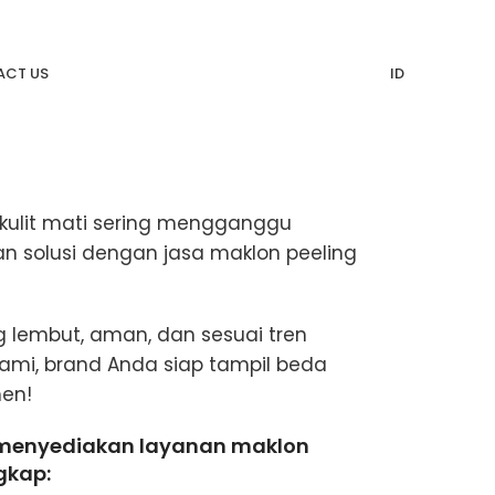
CT US
ID
l kulit mati sering mengganggu
n solusi dengan jasa maklon peeling
 lembut, aman, dan sesuai tren
ami, brand Anda siap tampil beda
men!
menyediakan layanan maklon
ngkap: