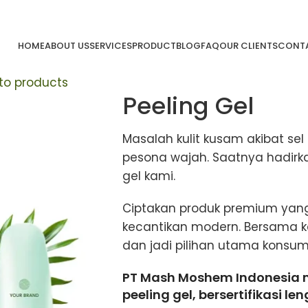
HOME
ABOUT US
SERVICES
PRODUCT
BLOG
FAQ
OUR CLIENTS
CONTA
to products
Peeling Gel
Masalah kulit kusam akibat se
pesona wajah. Saatnya hadirka
gel kami.
Ciptakan produk premium yang
kecantikan modern. Bersama k
dan jadi pilihan utama konsu
PT Mash Moshem Indonesia 
peeling gel, bersertifikasi le