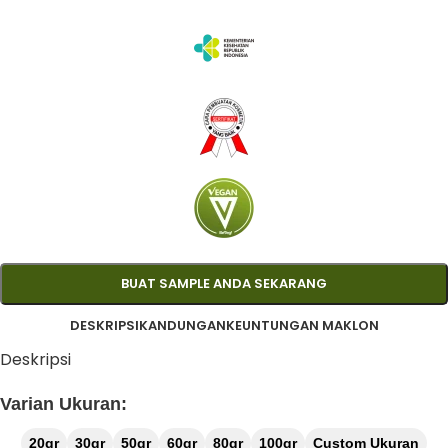
BUAT SAMPLE ANDA SEKARANG
DESKRIPSI
KANDUNGAN
KEUNTUNGAN MAKLON
Deskripsi
Varian Ukuran:
20gr
30gr
50gr
60gr
80gr
100gr
Custom Ukuran