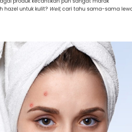
bagai produk kecantikan pun sangat marak
 hazel untuk kulit?
Well
, cari tahu sama-sama lew