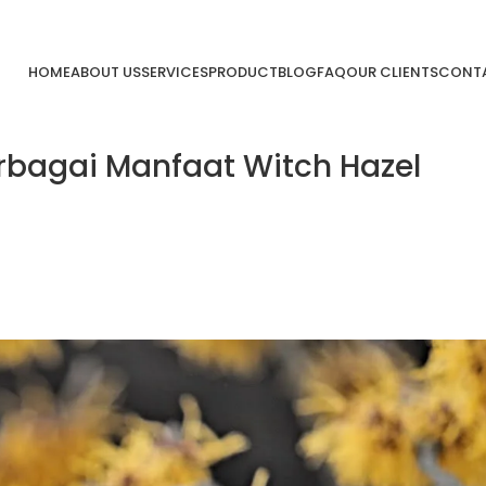
HOME
ABOUT US
SERVICES
PRODUCT
BLOG
FAQ
OUR CLIENTS
CONTA
erbagai Manfaat Witch Hazel