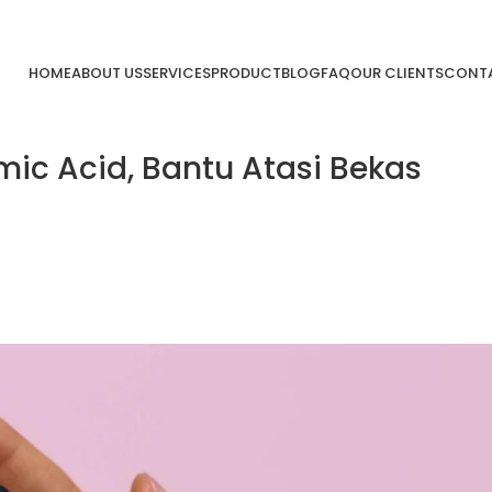
HOME
ABOUT US
SERVICES
PRODUCT
BLOG
FAQ
OUR CLIENTS
CONTA
c Acid, Bantu Atasi Bekas