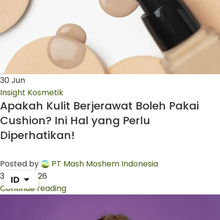
30
Jun
Insight Kosmetik
Apakah Kulit Berjerawat Boleh Pakai
Cushion? Ini Hal yang Perlu
Diperhatikan!
Posted by
PT Mash Moshem Indonesia
30 Juni 2026
ID
Continue reading