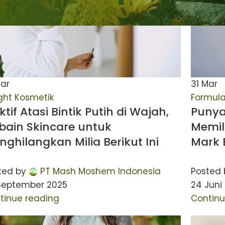
ar
31
Mar
ight Kosmetik
Formul
ktif Atasi Bintik Putih di Wajah,
Punya
bain Skincare untuk
Memil
ghilangkan Milia Berikut Ini
Mark B
ted by
PT Mash Moshem Indonesia
Posted 
September 2025
24 Juni
tinue reading
Continu