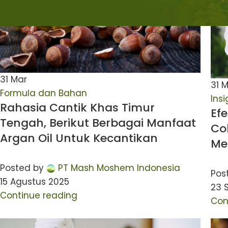
31
Mar
31
M
Formula dan Bahan
Ins
Rahasia Cantik Khas Timur
Efe
Tengah, Berikut Berbagai Manfaat
Co
Argan Oil Untuk Kecantikan
Men
Posted by
PT Mash Moshem Indonesia
Pos
15 Agustus 2025
23 
Continue reading
Con