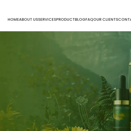
HOME
ABOUT US
SERVICES
PRODUCT
BLOG
FAQ
OUR CLIENTS
CONTA
nesia
asa pembuatan kosmetik private label yang telah 