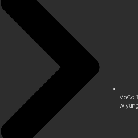
MoCa Te
Wiyung