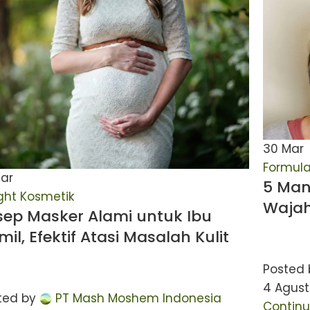
30
Mar
Formul
ar
5 Man
ight Kosmetik
Wajah
sep Masker Alami untuk Ibu
il, Efektif Atasi Masalah Kulit
Posted 
4 Agust
ted by
PT Mash Moshem Indonesia
Continu