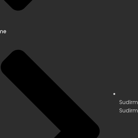
me
Sudirma
Sudirm