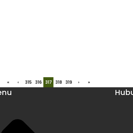
«
‹
315
316
317
318
319
›
»
enu
Hubu